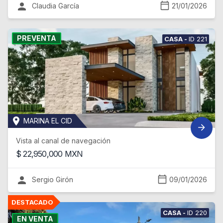
Claudia García
21/01/2026
PREVENTA
CASA
-
ID
221
MARINA EL CID
Vista al canal de navegación
$
22,950,000
MXN
Sergio Girón
09/01/2026
CASA
-
ID
220
EN VENTA