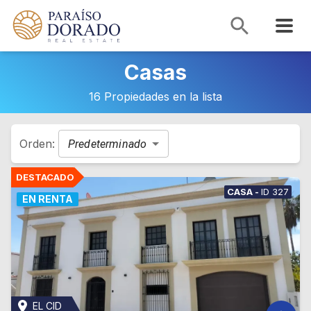
Casas
16 Propiedades en la lista
Orden:
Predeterminado
CASA
-
ID
327
EN RENTA
EL CID