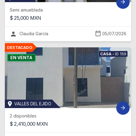
Semi amueblada
$
25,000
MXN
Claudia García
05/07/2026
CASA
-
ID
159
EN VENTA
VALLES DEL EJIDO
2 disponibles
$
2,410,000
MXN