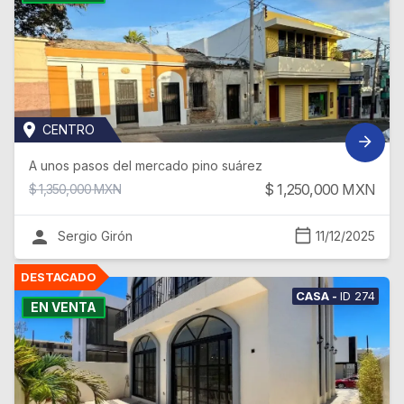
CENTRO
A unos pasos del mercado pino suárez
$
1,250,000
MXN
$
1,350,000
MXN
Sergio Girón
11/12/2025
CASA
-
ID
274
EN VENTA