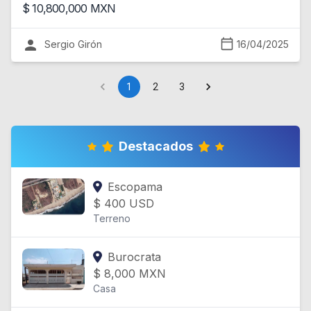
$
10,800,000
MXN
Sergio Girón
16/04/2025
1
2
3
Destacados
Escopama
$
400
USD
Terreno
Burocrata
$
8,000
MXN
Casa