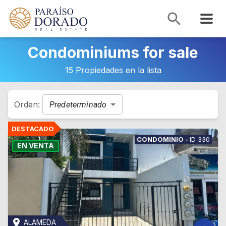
Condominiums for sale
15 Propiedades en la lista
Orden:
Predeterminado
CONDOMINIO
-
ID
330
EN VENTA
ALAMEDA